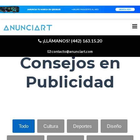
Tendencias y
¡LLÁMANOS! (442) 163.15.20
contacto@anunciart.com
Consejos en
Publicidad
Todo
Cultura
Deportes
Diseño