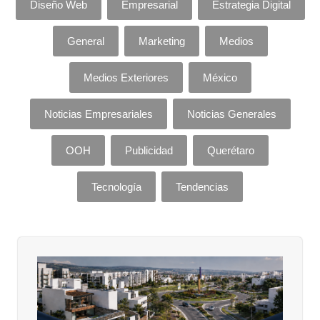
Diseño Web
Empresarial
Estrategia Digital
General
Marketing
Medios
Medios Exteriores
México
Noticias Empresariales
Noticias Generales
OOH
Publicidad
Querétaro
Tecnología
Tendencias