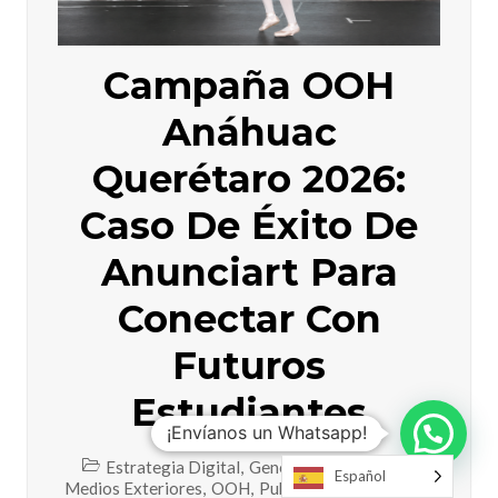
Campaña OOH
Anáhuac
Querétaro 2026:
Caso De Éxito De
Anunciart Para
Conectar Con
Futuros
Estudiantes
¡Envíanos un Whatsapp!
Estrategia Digital
,
General
,
Marketing
,
Español
Medios Exteriores
,
OOH
,
Publicidad
,
Querétaro