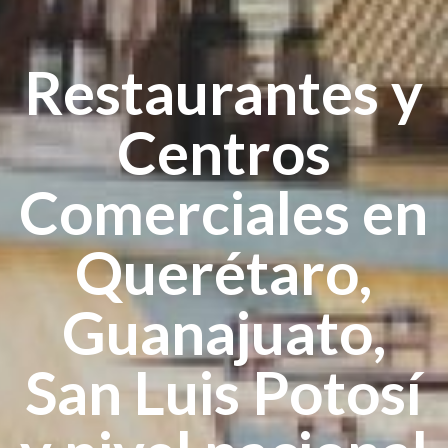
Restaurantes y
Centros
Comerciales en
Querétaro,
Guanajuato,
San Luis Potosí