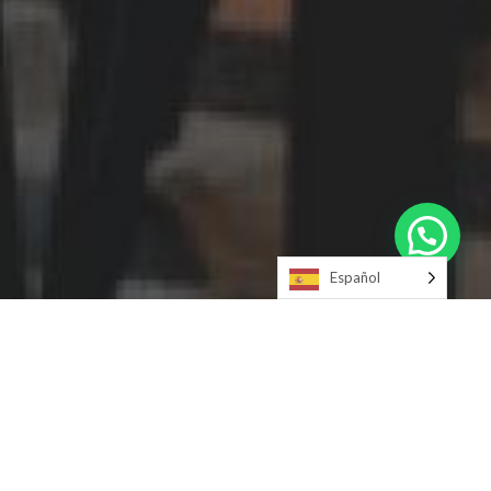
Español
Pantallas o cajas de Luz
ubicadas en restaurates y
centros comerciales de
Querétaro.