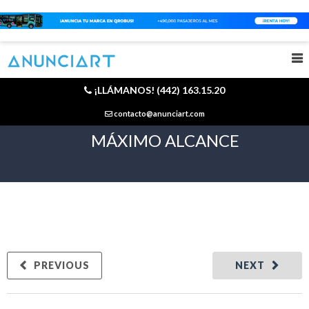
¡LLÁMANOS! (442) 163.15.20
SUPER BOWL: PUBLICIDAD DE
contacto@anunciart.com
MÁXIMO ALCANCE
PREVIOUS
NEXT