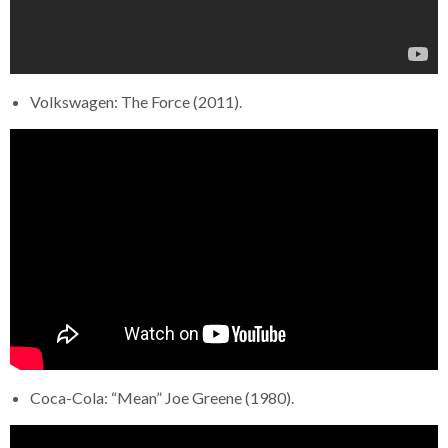
Volkswagen: The Force (2011).
Coca-Cola: “Mean” Joe Greene (1980).