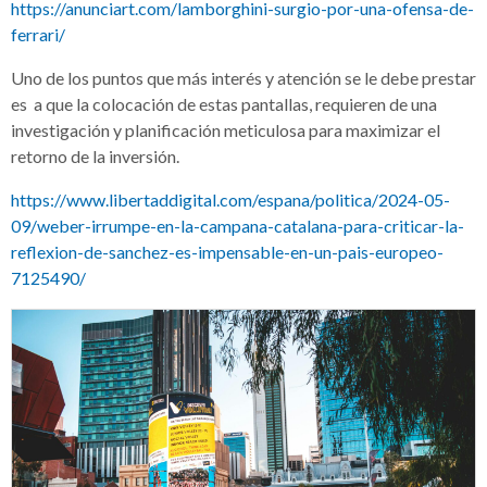
https://anunciart.com/lamborghini-surgio-por-una-ofensa-de-
ferrari/
Uno de los puntos que más interés y atención se le debe prestar
es a que la colocación de estas pantallas, requieren de una
investigación y planificación meticulosa para maximizar el
retorno de la inversión.
https://www.libertaddigital.com/espana/politica/2024-05-
09/weber-irrumpe-en-la-campana-catalana-para-criticar-la-
reflexion-de-sanchez-es-impensable-en-un-pais-europeo-
7125490/