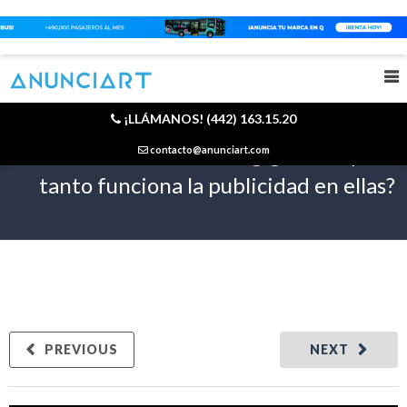
¡LLÁMANOS! (442) 163.15.20
Pantallas exteriores gigantes, qué
contacto@anunciart.com
tanto funciona la publicidad en ellas?
PREVIOUS
NEXT