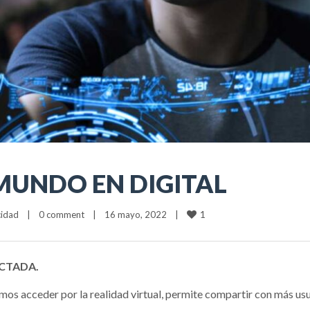
 MUNDO EN DIGITAL
1
cidad
|
0 comment
|
16 mayo, 2022    
|
CTADA.
mos acceder por la realidad virtual, permite compartir con más us