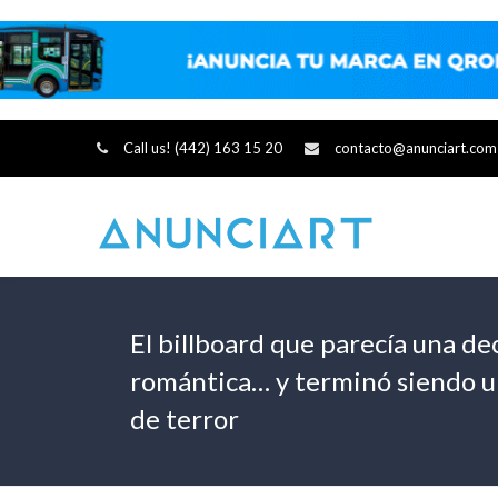
Call us! (442) 163 15 20
contacto@anunciart.com
El billboard que parecía una de
romántica… y terminó siendo 
de terror