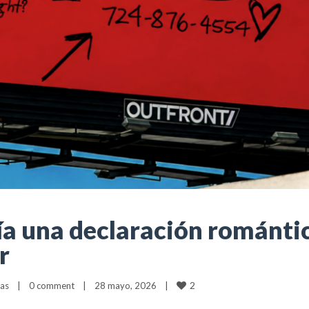
cía una declaración románt
r
2
as
|
0 comment
|
28 mayo, 2026    
|