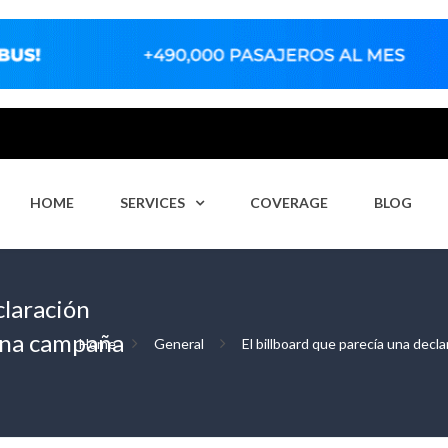
HOME
SERVICES
COVERAGE
BLOG
claración
una campaña
Home
General
El billboard que parecía una dec