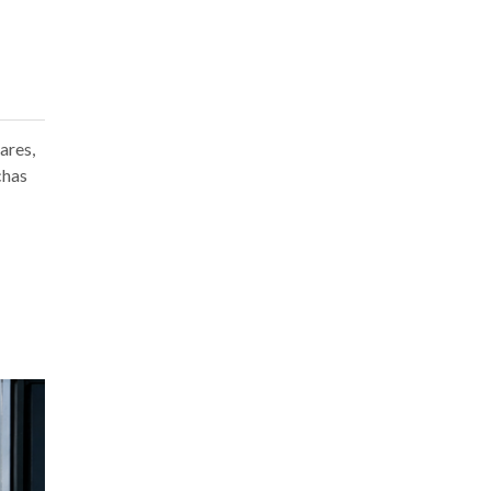
ares,
chas