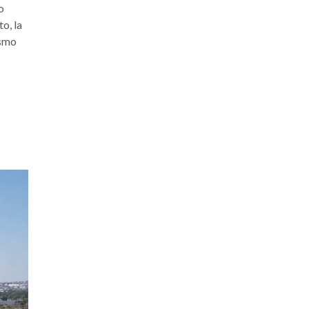
o
o, la
ismo