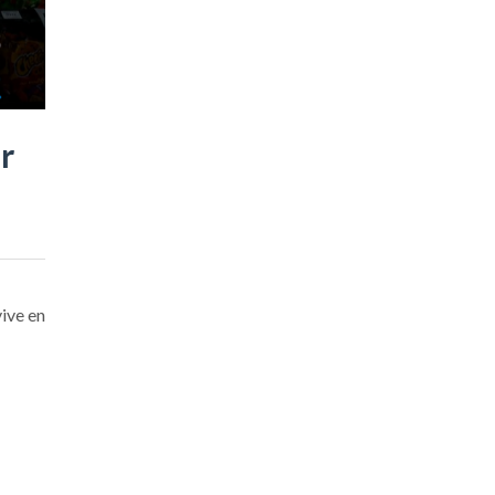
r
ive en