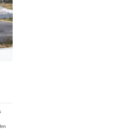
s
den