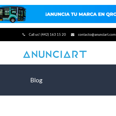
Call us! (442) 163 15 20
contacto@anunciart.com
Blog