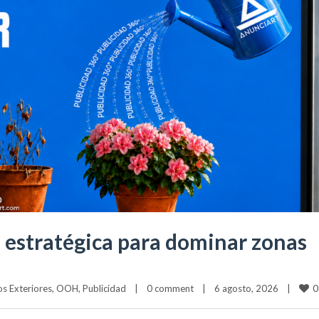
ia estratégica para dominar zonas
0
s Exteriores
, 
OOH
, 
Publicidad
|
0 comment
|
6 agosto, 2026    
|