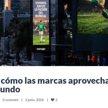
 cómo las marcas aprovecha
mundo
2
0 comment
|
2 junio, 2026    
|