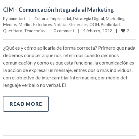
CIM – Comunicación Integrada al Marketing
By 
anunciart
|
Cultura
, 
Empresarial
, 
Estrategia Digital
, 
Marketing
, 
Medios
, 
Medios Exteriores
, 
Noticias Generales
, 
OOH
, 
Publicidad
, 
2
Querétaro
, 
Tendencias
|
0 comment
|
4 febrero, 2022    
|
¿Qué es y cómo aplicarla de forma correcta? Primero que nada
debemos conocer a que nos referimos cuando decimos
comunicación y como es que esta funciona, la comunicación es
la acción de expresar un mensaje, entres dos o más individuos,
con el objetivo de intercambiar información, por medio del
lenguaje verbal o no verbal. El
READ MORE