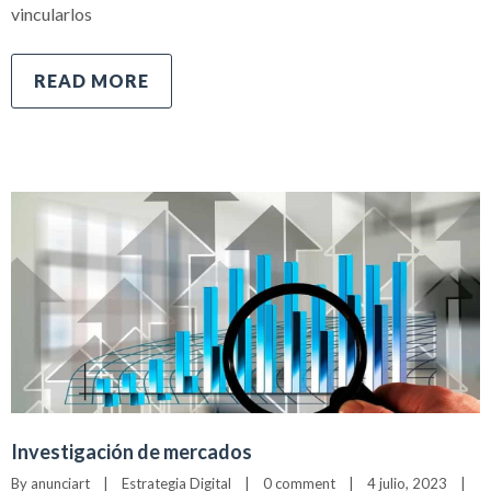
vincularlos
READ MORE
Investigación de mercados
By 
anunciart
|
Estrategia Digital
|
0 comment
|
4 julio, 2023    
|