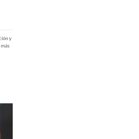
ción y
o más