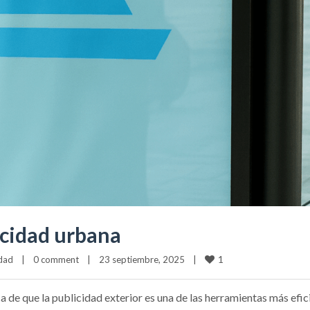
icidad urbana
1
idad
|
0 comment
|
23 septiembre, 2025    
|
e que la publicidad exterior es una de las herramientas más efic