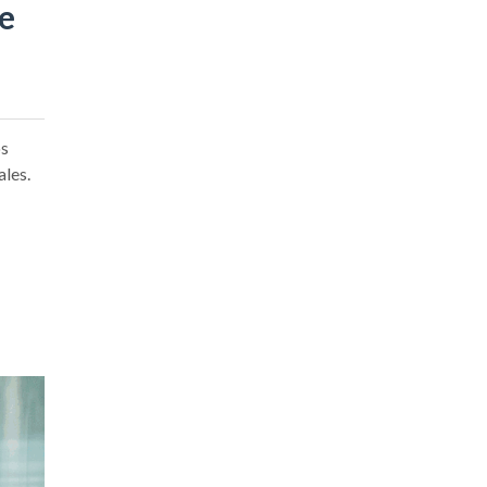
te
os
ales.