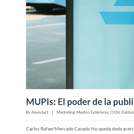
MUPIs: El poder de la publ
By 
Anunciart
|
Marketing
, 
Medios Exteriores
, 
OOH
, 
Public
Carlos Rafael Mercado Casado No queda duda acerca d