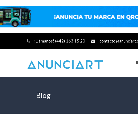
¡Llámanos! (442) 163 15 20
contacto@anunciart
Blog