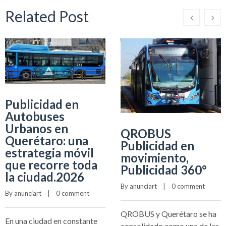
Related Post
Publicidad en
Autobuses
Urbanos en
QROBUS
Querétaro: una
Publicidad en
estrategia móvil
movimiento,
que recorre toda
Publicidad 360°
la ciudad.2026
By 
anunciart
    |    
0 comment
By 
anunciart
    |    
0 comment
QROBUS y Querétaro se ha
En una ciudad en constante
consolidado como una de las