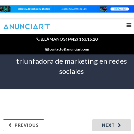
¡LLÁMANOS! (442) 163.15.20
Los videos como la herramienta
contacto@anunciart.com
triunfadora de marketing en redes
sociales
PREVIOUS
NEXT