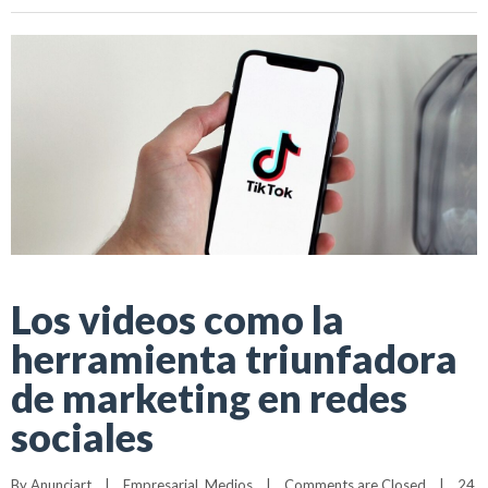
Los videos como la
herramienta triunfadora
de marketing en redes
sociales
By 
Anunciart
|
Empresarial
, 
Medios
|
Comments are Closed
|
24 