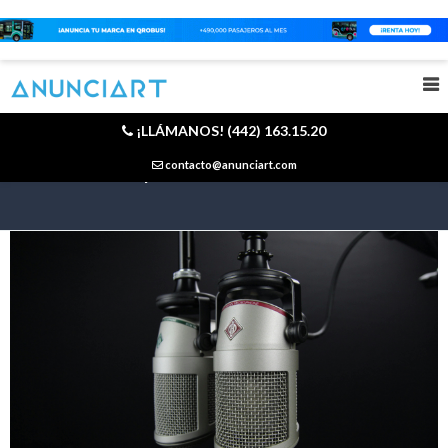
¡LLÁMANOS! (442) 163.15.20
Anuncios publicitarios en radio
contacto@anunciart.com