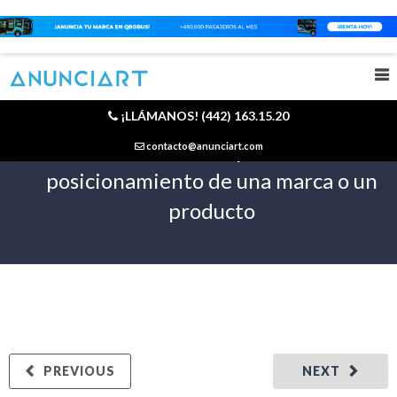
¡LLÁMANOS! (442) 163.15.20
La influencia de las pantallas en el
contacto@anunciart.com
posicionamiento de una marca o un
producto
PREVIOUS
NEXT