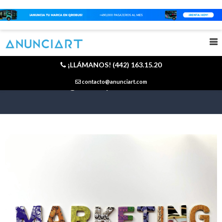
¡LLÁMANOS! (442) 163.15.20
Marketing en la publicidad
contacto@anunciart.com