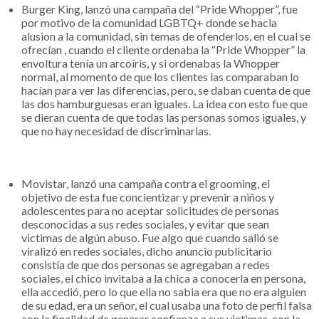
Burger King, lanzó una campaña del “Pride Whopper”, fue
por motivo de la comunidad LGBTQ+ donde se hacia
alusion a la comunidad, sin temas de ofenderlos, en el cual se
ofrecían , cuando el cliente ordenaba la “Pride Whopper” la
envoltura tenía un arcoíris, y si ordenabas la Whopper
normal, al momento de que los clientes las comparaban lo
hacían para ver las diferencias, pero, se daban cuenta de que
las dos hamburguesas eran iguales. La idea con esto fue que
se dieran cuenta de que todas las personas somos iguales, y
que no hay necesidad de discriminarlas.
Movistar, lanzó una campaña contra el grooming, el
objetivo de esta fue concientizar y prevenir a niños y
adolescentes para no aceptar solicitudes de personas
desconocidas a sus redes sociales, y evitar que sean
victimas de algún abuso. Fue algo que cuando salió se
viralizó en redes sociales, dicho anuncio publicitario
consistía de que dos personas se agregaban a redes
sociales, el chico invitaba a la chica a conocerla en persona,
ella accedió, pero lo que ella no sabia era que no era alguien
de su edad, era un señor, el cual usaba una foto de perfil falsa
con la finalidad de generar confianza a sus victimas, con la