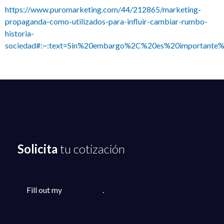
https://www.puromarketing.com/44/212865/marketing-
propaganda-como-utilizados-para-influir-cambiar-rumbo-
historia-
sociedad#:~:text=Sin%20embargo%2C%20es%20importante%
Solicita
tu cotización
Fill out my
online form
.