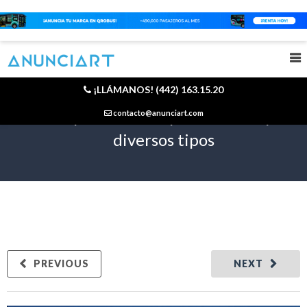
¡LLÁMANOS! (442) 163.15.20
Los espectaculares publicitarios y sus
contacto@anunciart.com
diversos tipos
PREVIOUS
NEXT