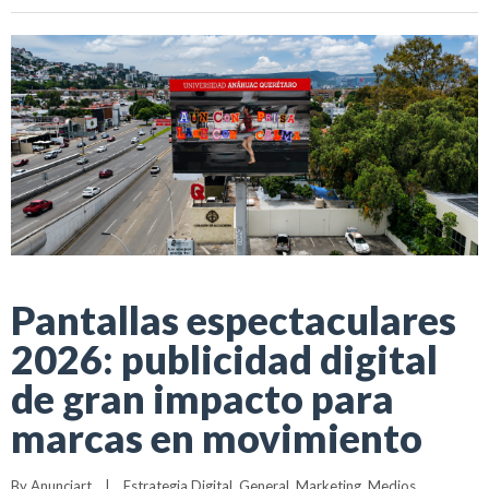
Pantallas espectaculares
2026: publicidad digital
de gran impacto para
marcas en movimiento
By 
Anunciart
|
Estrategia Digital
, 
General
, 
Marketing
, 
Medios 