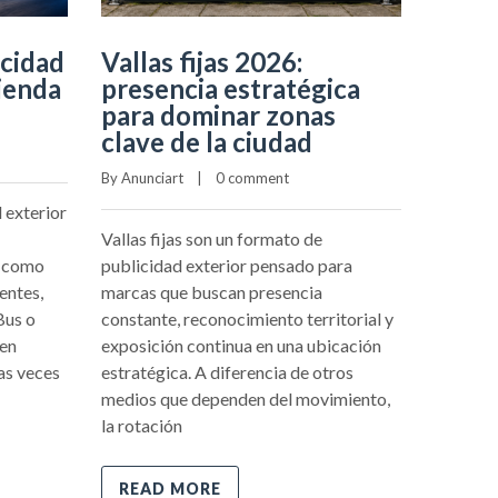
rest
atrae
cidad
Vallas fijas 2026:
y aum
ienda
presencia estratégica
local
para dominar zonas
clave de la ciudad
By 
Anunci
By 
Anunciart
    |    
0 comment
La publi
 exterior
restaura
Vallas fijas son un formato de
para ne
s como
publicidad exterior pensado para
buscan a
entes,
marcas que buscan presencia
aumentar
Bus o
constante, reconocimiento territorial y
presente
nen
exposición continua en una ubicación
que circ
as veces
estratégica. A diferencia de otros
medios que dependen del movimiento,
la rotación
READ
READ MORE