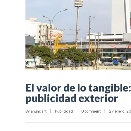
El valor de lo tangibl
publicidad exterior
By 
anunciart
|
Publicidad
|
0 comment
|
27 enero, 202