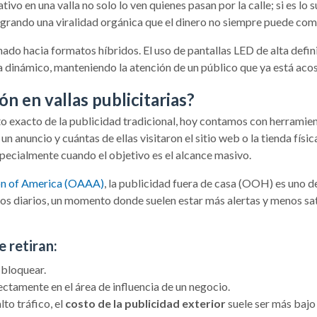
ativo en una valla no solo lo ven quienes pasan por la calle; si es l
grando una viralidad orgánica que el dinero no siempre puede com
ado hacia formatos híbridos. El uso de pantallas LED de alta defi
 dinámico, manteniendo la atención de un público que ya está aco
ón en vallas publicitarias?
acto exacto de la publicidad tradicional, hoy contamos con herrami
n anuncio y cuántas de ellas visitaron el sitio web o la tienda físic
pecialmente cuando el objetivo es el alcance masivo.
on of America (OAAA)
, la publicidad fuera de casa (OOH) es uno d
ctos diarios, un momento donde suelen estar más alertas y menos s
e retiran:
 bloquear.
ctamente en el área de influencia de un negocio.
to tráfico, el
costo de la publicidad exterior
suele ser más bajo