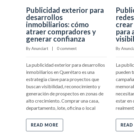
Publicidad exterior para
Publi
desarrollos
redes
inmobiliarios: cómo
crear
atraer compradores y
para 
generar confianza
visibi
By 
Anunciart
    |    
0 comment
By 
Anunci
La publicidad exterior para desarrollos
La public
inmobiliarios en Querétaro es una
pueden t
estrategia clave para proyectos que
campañas
buscan visibilidad, reconocimiento y
memorabl
generación de prospectos en zonas de
necesitan
alto crecimiento. Comprar una casa,
estar en 
departamento, lote, oficina o local
realmen
READ MORE
READ