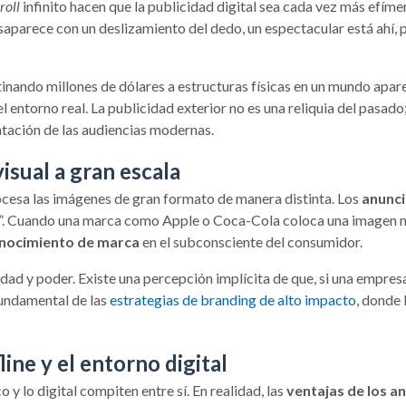
roll
infinito hacen que la publicidad digital sea cada vez más efímer
esaparece con un deslizamiento del dedo, un espectacular está ahí,
tinando millones de dólares a estructuras físicas en un mundo apa
ntorno real. La publicidad exterior no es una reliquia del pasado
ntación de las audiencias modernas.
isual a gran escala
cesa las imágenes de gran formato de manera distinta. Los
anunci
”. Cuando una marca como Apple o Coca-Cola coloca una imagen min
nocimiento de marca
en el subconsciente del consumidor.
idad y poder. Existe una percepción implícita de que, si una empre
fundamental de las
estrategias de branding de alto impacto
, donde 
line y el entorno digital
 y lo digital compiten entre sí. En realidad, las
ventajas de los a