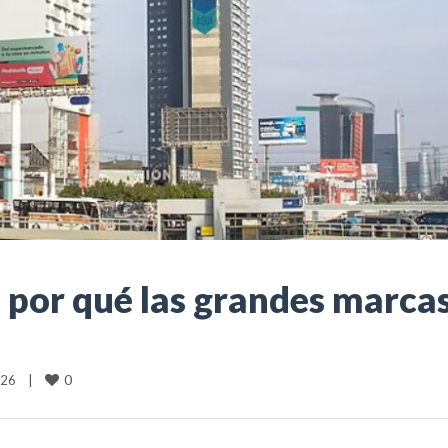
e: por qué las grandes marc
0
6    
|