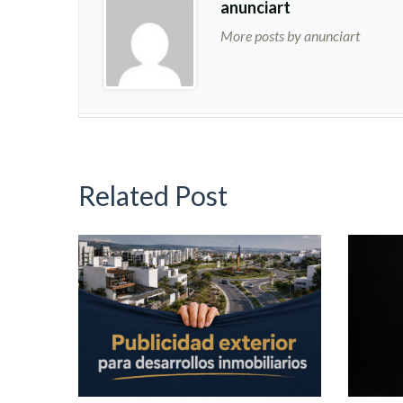
anunciart
More posts by anunciart
Related Post