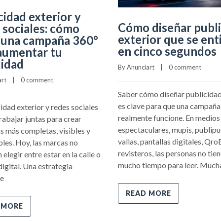
cidad exterior y
Cómo diseñar publi
 sociales: cómo
exterior que se ent
 una campaña 360°
en cinco segundos
aumentar tu
lidad
By 
Anunciart
    |    
0 comment
art
    |    
0 comment
Saber cómo diseñar publicidad
es clave para que una campaña
idad exterior y redes sociales
realmente funcione. En medio
rabajar juntas para crear
espectaculares, mupis, publipu
 más completas, visibles y
vallas, pantallas digitales, Qro
es. Hoy, las marcas no
revisteros, las personas no tie
 elegir entre estar en la calle o
mucho tiempo para leer. Much
digital. Una estrategia
te
READ MORE
 MORE